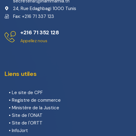
secreteriat@hammamia.tn
24, Rue Edaghbagi 1000 Tunis
Fax: +216 71 337 123
+216 71 352 128
Appellez nous
Liens utiles
•
Le site de CPF
•
Registre de commerce
•
Ministère de la Justice
•
Site de l'ONAT
•
Site de l'ORTT
•
InfoJort