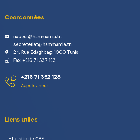
Coordonnées
naceur@hammamia.tn
secreteriat@hammamia.tn
24, Rue Edaghbagi 1000 Tunis
Fax: +216 71 337 123
+216 71 352 128
Appellez nous
Liens utiles
•
Le site de CPF